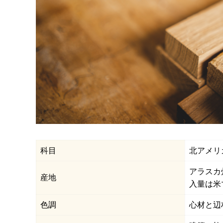
科目
北アメリ
アラスカ
産地
入量は米
色調
心材と辺