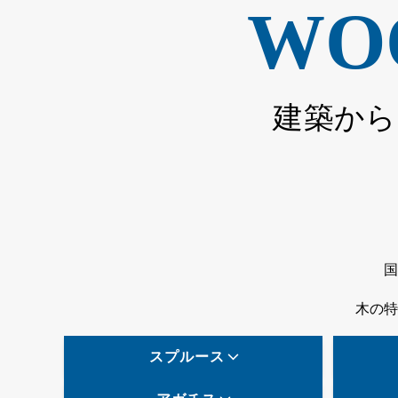
WO
建築から
国
木の特
スプルース