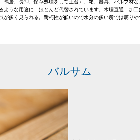
、鴨居、長押、保存処理をして土台）、箱、器具、パルプ材な
るような用途に、ほとんど代替されています。木理直通、加工
点が多く見られる。耐朽性が低いので水分の多い所では腐りや
バルサム