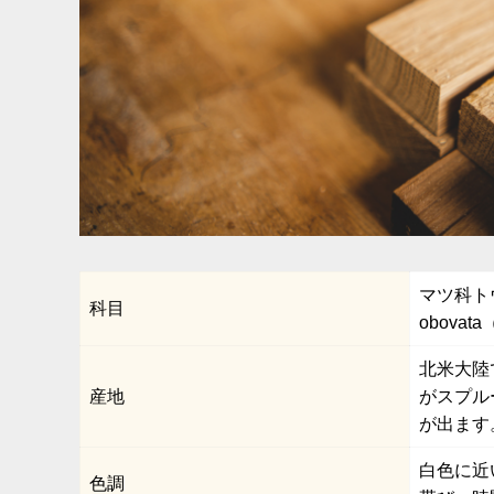
マツ科トウヒ
科目
obovat
北米大陸
産地
がスプル
が出ます
白色に近
色調