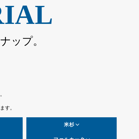
IAL
ンナップ。
。
ます。
米杉