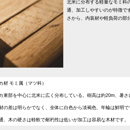
北米に分布する軽量なモミ科
通、加工しやすいのが特徴で
さから、内装材や軽負荷の部
カ材 モミ属（マツ科）
カ東部を中心に北米に広く分布している。樹高は約20m、暑
材の差は明らかでなく、全体に白色から淡褐色、年輪は鮮明で
通、木の硬さは軽軟で耐朽性は低いが加工は容易な木材です。