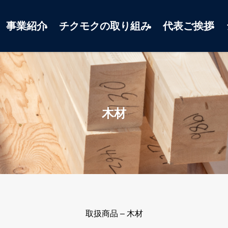
事業紹介
チクモクの取り組み
代表ご挨拶
木材
取扱商品 – 木材