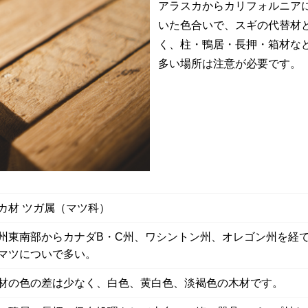
アラスカからカリフォルニア
いた色合いで、スギの代替材
く、柱・鴨居・長押・箱材な
多い場所は注意が必要です。
カ材 ツガ属（マツ科）
州東南部からカナダB・C州、ワシントン州、オレゴン州を経
マツについで多い。
材の色の差は少なく、白色、黄白色、淡褐色の木材です。