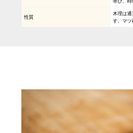
帯び、時
木理は通
性質
す。マツ